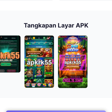
Tangkapan Layar APK