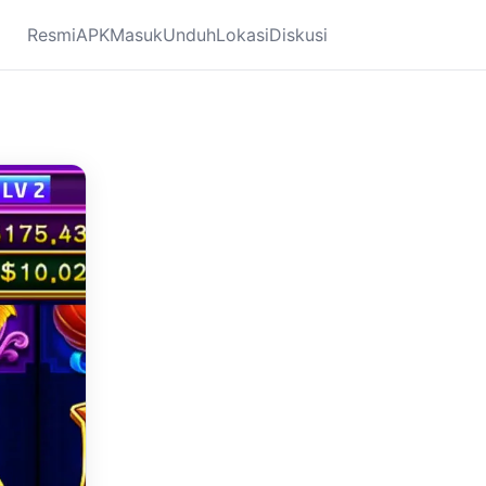
Resmi
APK
Masuk
Unduh
Lokasi
Diskusi